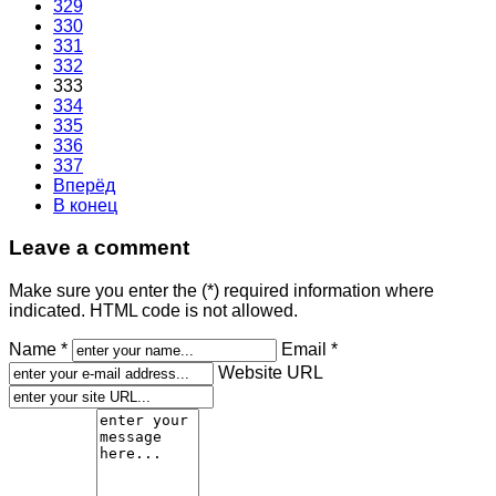
329
330
331
332
333
334
335
336
337
Вперёд
В конец
Leave a comment
Make sure you enter the (*) required information where
indicated. HTML code is not allowed.
Name *
Email *
Website URL