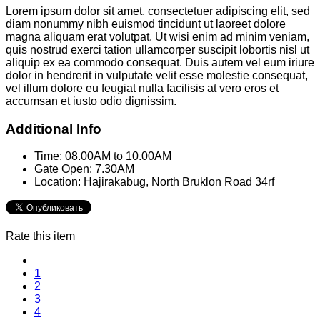
Lorem ipsum dolor sit amet, consectetuer adipiscing elit, sed
diam nonummy nibh euismod tincidunt ut laoreet dolore
magna aliquam erat volutpat. Ut wisi enim ad minim veniam,
quis nostrud exerci tation ullamcorper suscipit lobortis nisl ut
aliquip ex ea commodo consequat. Duis autem vel eum iriure
dolor in hendrerit in vulputate velit esse molestie consequat,
vel illum dolore eu feugiat nulla facilisis at vero eros et
accumsan et iusto odio dignissim.
Additional Info
Time:
08.00AM to 10.00AM
Gate Open:
7.30AM
Location:
Hajirakabug, North Bruklon Road 34rf
Rate this item
1
2
3
4