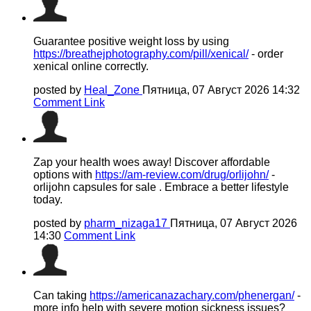
Guarantee positive weight loss by using
https://breathejphotography.com/pill/xenical/
- order
xenical online correctly.
posted by
Heal_Zone
Пятница, 07 Август 2026 14:32
Comment Link
Zap your health woes away! Discover affordable
options with
https://am-review.com/drug/orlijohn/
-
orlijohn capsules for sale . Embrace a better lifestyle
today.
posted by
pharm_nizaga17
Пятница, 07 Август 2026
14:30
Comment Link
Can taking
https://americanazachary.com/phenergan/
-
more info help with severe motion sickness issues?