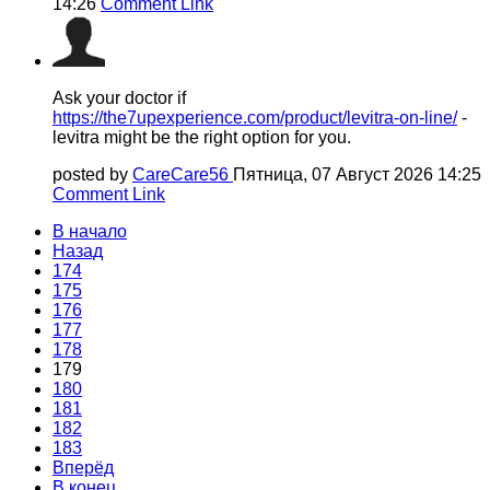
14:26
Comment Link
Ask your doctor if
https://the7upexperience.com/product/levitra-on-line/
-
levitra might be the right option for you.
posted by
CareCare56
Пятница, 07 Август 2026 14:25
Comment Link
В начало
Назад
174
175
176
177
178
179
180
181
182
183
Вперёд
В конец