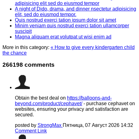
adipisicing elit sed do eiusmod tempor
A night of Dido, drama, and dinner nsectetur adipisicing
elit, sed do eiusmod tempor.
Quis nostrud exerci tation ipsum dolor sit amet
Minim veniam quis nostrud exerci tation ullamcorper
suscipit
Magna aliquam erat volutpat ut wisi enim ad
More in this category:
« How to give every kindergarten child
the chance
266198
comments
Obtain the best deal on
https://balloons-and-
beyond.com/product/cephavet/
- purchase cephavet on
websites, ensuring your privacy and satisfaction are
secured.
posted by
StrongMax
Пятница, 07 Август 2026 14:32
Comment Link