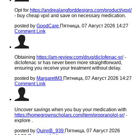
Opt for
https://andrealangforddesigns.com/product/vpxl/
- buy cheap vpxl and save on necessary medication.
posted by
GoodCare
Пятница, 07 Август 2026 14:27
Comment Link
Obtaining
https://am-review.com/drug/diclofenac-sr/
-
diclofenac sr has never been more straightforward,
ensuring you receive your treatment without delay.
posted by
MargaretM3
Пятница, 07 Август 2026 14:27
Comment Link
Uncover savings when you buy your medication with
https://homegrownscholars.com/item/propranolol-sr/
-
explore .
posted by
QuinnB_939
Пятница, 07 Август 2026