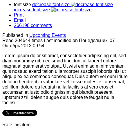
font size
decrease font size
increase font size
Print
Email
266198
comments
Published in
Upcoming Events
Read 204644 times
Last modified on Понедельник, 07
Октябрь 2013 09:54
Lorem ipsum dolor sit amet, consectetuer adipiscing elit, sed
diam nonummy nibh euismod tincidunt ut laoreet dolore
magna aliquam erat volutpat. Ut wisi enim ad minim veniam,
quis nostrud exerci tation ullamcorper suscipit lobortis nisl ut
aliquip ex ea commodo consequat. Duis autem vel eum iriure
dolor in hendrerit in vulputate velit esse molestie consequat,
vel illum dolore eu feugiat nulla facilisis at vero eros et
accumsan et iusto odio dignissim qui blandit praesent
luptatum zzril delenit augue duis dolore te feugait nulla
facilisi.
Rate this item