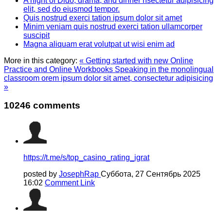
A night of Dido, drama, and dinner nsectetur adipisicing
elit, sed do eiusmod tempor.
Quis nostrud exerci tation ipsum dolor sit amet
Minim veniam quis nostrud exerci tation ullamcorper
suscipit
Magna aliquam erat volutpat ut wisi enim ad
More in this category:
« Getting started with new Online
Practice and Online Workbooks
Speaking in the monolingual
classroom orem ipsum dolor sit amet, consectetur adipisicing
»
10246
comments
https://t.me/s/top_casino_rating_igrat
posted by
JosephRap
Суббота, 27 Сентябрь 2025
16:02
Comment Link