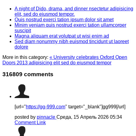
A night of Dido, drama, and dinner nsectetur adipisicing
elit, sed do eiusmod tempor.
Quis nostrud exerci tation ipsum dolor sit amet
Minim veniam quis nostrud exerci tation ullamcorper
suscipit
Magna aliquam erat volutpat ut wisi enim ad
Sed diam nonummy nibh euismod tincidunt ut laoreet
dolore
More in this category:
« University celebrates Oxford Open
Doors 2013 adipisicing elit sed do eiusmod tempor
316809
comments
[url="
https://gg-999.com
" target="_blank"]gg999[/url]
posted by
pinnacle
Среда, 15 Апрель 2026 05:34
Comment Link