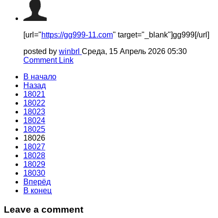
[url="
https://gg999-11.com
" target="_blank"]gg999[/url]
posted by
winbrl
Среда, 15 Апрель 2026 05:30
Comment Link
В начало
Назад
18021
18022
18023
18024
18025
18026
18027
18028
18029
18030
Вперёд
В конец
Leave a comment