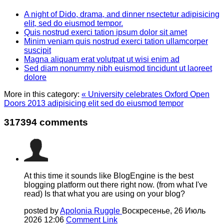
A night of Dido, drama, and dinner nsectetur adipisicing
elit, sed do eiusmod tempor.
Quis nostrud exerci tation ipsum dolor sit amet
Minim veniam quis nostrud exerci tation ullamcorper
suscipit
Magna aliquam erat volutpat ut wisi enim ad
Sed diam nonummy nibh euismod tincidunt ut laoreet
dolore
More in this category:
« University celebrates Oxford Open
Doors 2013 adipisicing elit sed do eiusmod tempor
317394
comments
At this time it sounds like BlogEngine is the best
blogging platform out there right now. (from what I've
read) Is that what you are using on your blog?
posted by
Apolonia Ruggle
Воскресенье, 26 Июль
2026 12:06
Comment Link