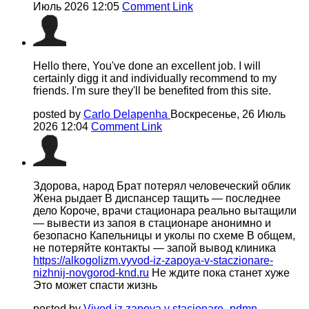
Июль 2026 12:05
Comment Link
Hello there, You've done an excellent job. I will
certainly digg it and individually recommend to my
friends. I'm sure they'll be benefited from this site.
posted by
Carlo Delapenha
Воскресенье, 26 Июль
2026 12:04
Comment Link
Здорова, народ Брат потерял человеческий облик
Жена рыдает В диспансер тащить — последнее
дело Короче, врачи стационара реально вытащили
— вывести из запоя в стационаре анонимно и
безопасно Капельницы и уколы по схеме В общем,
не потеряйте контакты — запой вывод клиника
https://alkogolizm.vyvod-iz-zapoya-v-staczionare-
nizhnij-novgorod-knd.ru
Не ждите пока станет хуже
Это может спасти жизнь
posted by
Vivod iz zapoya v stacionare_pdmn