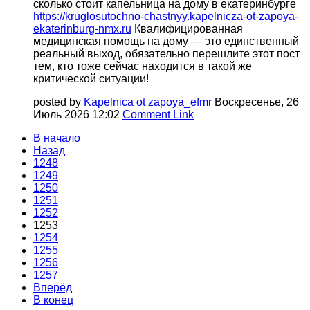
сколько стоит капельница на дому в екатеринбурге
https://kruglosutochno-chastnyy.kapelnicza-ot-zapoya-
ekaterinburg-nmx.ru
Квалифицированная
медицинская помощь на дому — это единственный
реальный выход, обязательно перешлите этот пост
тем, кто тоже сейчас находится в такой же
критической ситуации!
posted by
Kapelnica ot zapoya_efmr
Воскресенье, 26
Июль 2026 12:02
Comment Link
В начало
Назад
1248
1249
1250
1251
1252
1253
1254
1255
1256
1257
Вперёд
В конец