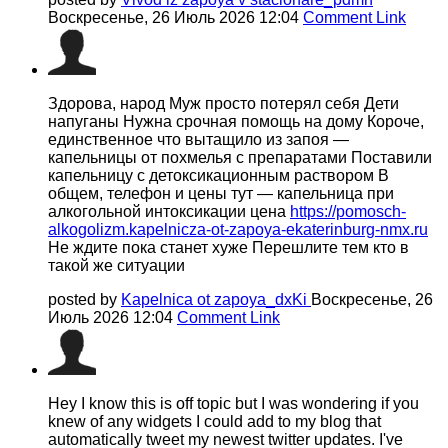
Воскресенье, 26 Июль 2026 12:04
Comment Link
Здорова, народ Муж просто потерял себя Дети
напуганы Нужна срочная помощь на дому Короче,
единственное что вытащило из запоя —
капельницы от похмелья с препаратами Поставили
капельницу с детоксикационным раствором В
общем, телефон и цены тут — капельница при
алкогольной интоксикации цена
https://pomosch-
alkogolizm.kapelnicza-ot-zapoya-ekaterinburg-nmx.ru
Не ждите пока станет хуже Перешлите тем кто в
такой же ситуации
posted by
Kapelnica ot zapoya_dxKi
Воскресенье, 26
Июль 2026 12:04
Comment Link
Hey I know this is off topic but I was wondering if you
knew of any widgets I could add to my blog that
automatically tweet my newest twitter updates. I've