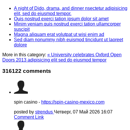
A night of Dido, drama, and dinner nsectetur adipisicing
elit, sed do eiusmod tempor.
Quis nostrud exerci tation ipsum dolor sit amet
Minim veniam quis nostrud exerci tation ullamcorper
suscipit
Magna aliquam erat volutpat ut wisi enim ad
Sed diam nonummy nibh euismod tincidunt ut laoreet
dolore
More in this category:
« University celebrates Oxford Open
Doors 2013 adipisicing elit sed do eiusmod tempor
316122
comments
spin casino -
https://spin-casino-mexico.com
posted by
strendus
Четверг, 07 Май 2026 16:07
Comment Link