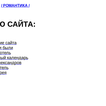
Ы
/ РОМАНТИКА /
Ю САЙТА:
ие сайта
и были
отель
ый календарь
лександров
тель
рея