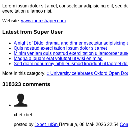
Lorem ipsum dolor sit amet, consectetur adipisicing elit, sed 
exercitation ullamco nisi.
Website:
www.joomshaper.com
Latest from Super User
A night of Dido, drama, and dinner nsectetur adipisicing 
Quis nostrud exerci tation ipsum dolor sit amet
Minim veniam quis nostrud exerci tation ullamcorper susc
Magna aliquam erat volutpat ut wisi enim ad
Sed diam nonummy nibh euismod tincidunt ut laoreet do
More in this category:
« University celebrates Oxford Open Doo
318323
comments
xbet xbet
posted by
1xbet_ulSn
Пятница, 08 Май 2026 22:54
Com