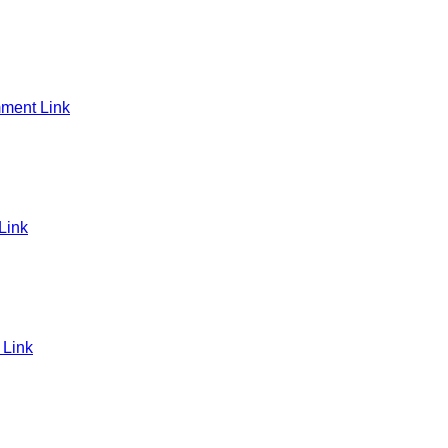
ment Link
Link
Link