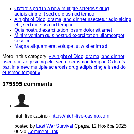
Oxford's part in a new multiple sclerosis drug
adipisicing elit sed do eiusmod tempor
A night of Dido, drama, and dinner nsectetur adipisicing
elit, sed do eiusmod tempor.
Quis nostrud exerci tation ipsum dolor sit amet
Minim veniam quis nostrud exerci tation ullamcorper
suscipit
Magna aliquam erat volutpat ut wisi enim ad
More in this category:
« A night of Dido, drama, and dinner
nsectetur adipisicing elit, sed do eiusmod tempor.
Oxford's
part in a new multiple sclerosis drug adipisicing elit sed do
eiusmod tempor »
375395
comments
high five casino -
https://high-five-casino.com
posted by
Last War Survival
Среда, 12 Ноябрь 2025
06:30
Comment Link