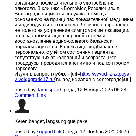
организма после длительного употребления
алкоголя. В клинике «ВолгаМед Резолюция» в
Волгограде пациенты получают помощь,
основанную на принципах доказательной медицины
и индивидуального подхода. Лечение направлено
не только на устранение симптомов интоксикации,
но и на стабилизацию нервной системы,
восстановление водно-солевого баланса и
нормализацию сна. Капельницы подбираются
персонально, с учётом состояния пациента,
сопутствующих заболеваний и возраста. Все
процедуры проводятся анонимно и под контролем
нарколога.
Изучить вопрос глубже - [url=
https://vyvod-iz-zapoya-
v-volgograde17.ru/
]вывод из запоя в волгограде[/url]
posted by
Jamespax
Среда, 12 Ноябрь 2025 06:28
Comment Link
Keren banget, langsung gue pake.
posted by
support link
Среда, 12 Ноябрь 2025 06:26