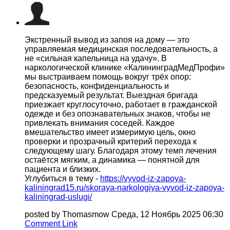
Экстренный вывод из запоя на дому — это
управляемая медицинская последовательность, а
не «сильная капельница на удачу». В
наркологической клинике «КалининградМедПрофи»
мы выстраиваем помощь вокруг трёх опор:
безопасность, конфиденциальность и
предсказуемый результат. Выездная бригада
приезжает круглосуточно, работает в гражданской
одежде и без опознавательных знаков, чтобы не
привлекать внимания соседей. Каждое
вмешательство имеет измеримую цель, окно
проверки и прозрачный критерий перехода к
следующему шагу. Благодаря этому темп лечения
остаётся мягким, а динамика — понятной для
пациента и близких.
Углубиться в тему -
https://vyvod-iz-zapoya-
kaliningrad15.ru/skoraya-narkologiya-vyvod-iz-zapoya-
kaliningrad-uslugi/
posted by Thomasmow
Среда, 12 Ноябрь 2025 06:30
Comment Link