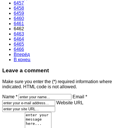
6457
6458
6459
6460
6461
6462
6463
6464
6465
6466
Вперёд
В конец
Leave a comment
Make sure you enter the (*) required information where
indicated. HTML code is not allowed.
Name *
Email *
Website URL