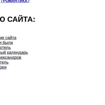
Ы
/ РОМАНТИКА /
Ю САЙТА:
ие сайта
и были
отель
ый календарь
лександров
тель
рея