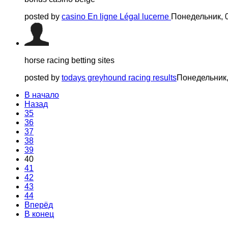
posted by
casino En ligne Légal lucerne
Понедельник, 
horse racing betting sites​
posted by
todays greyhound racing results​
Понедельник,
В начало
Назад
35
36
37
38
39
40
41
42
43
44
Вперёд
В конец