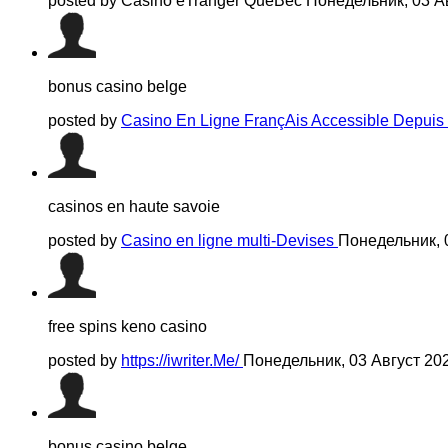
posted by Casino éTranger QuéBec
Понедельник, 03 А
bonus casino belge
posted by
Casino En Ligne FrançAis Accessible Depuis
casinos en haute savoie
posted by
Casino en ligne multi-Devises
Понедельник, 
free spins keno casino
posted by
https://iwriter.Me/
Понедельник, 03 Август 20
bonus casino belge