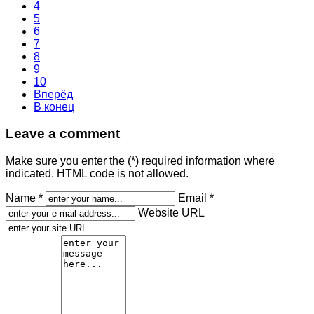
4
5
6
7
8
9
10
Вперёд
В конец
Leave a comment
Make sure you enter the (*) required information where
indicated. HTML code is not allowed.
Name *
Email *
Website URL