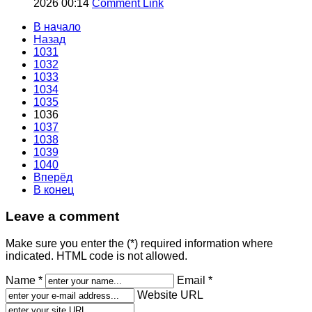
2026 00:14
Comment Link
В начало
Назад
1031
1032
1033
1034
1035
1036
1037
1038
1039
1040
Вперёд
В конец
Leave a comment
Make sure you enter the (*) required information where
indicated. HTML code is not allowed.
Name *
Email *
Website URL