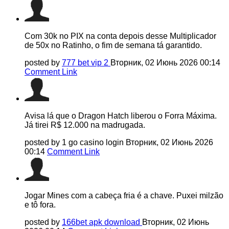
Com 30k no PIX na conta depois desse Multiplicador
de 50x no Ratinho, o fim de semana tá garantido.
posted by
777 bet vip 2
Вторник, 02 Июнь 2026 00:14
Comment Link
Avisa lá que o Dragon Hatch liberou o Forra Máxima.
Já tirei R$ 12.000 na madrugada.
posted by 1 go casino login
Вторник, 02 Июнь 2026
00:14
Comment Link
Jogar Mines com a cabeça fria é a chave. Puxei milzão
e tô fora.
posted by
166bet apk download
Вторник, 02 Июнь