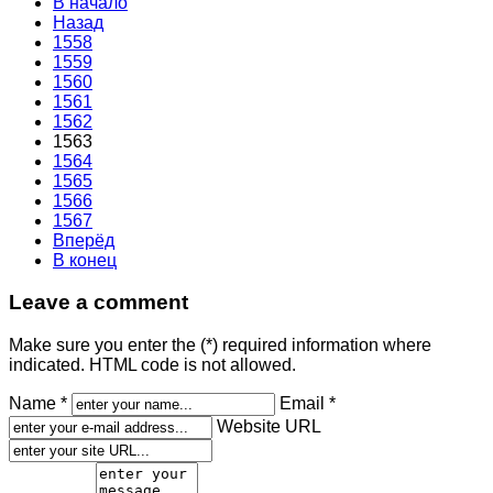
В начало
Назад
1558
1559
1560
1561
1562
1563
1564
1565
1566
1567
Вперёд
В конец
Leave a comment
Make sure you enter the (*) required information where
indicated. HTML code is not allowed.
Name *
Email *
Website URL