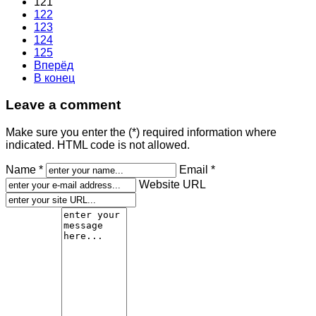
121
122
123
124
125
Вперёд
В конец
Leave a comment
Make sure you enter the (*) required information where
indicated. HTML code is not allowed.
Name *
Email *
Website URL