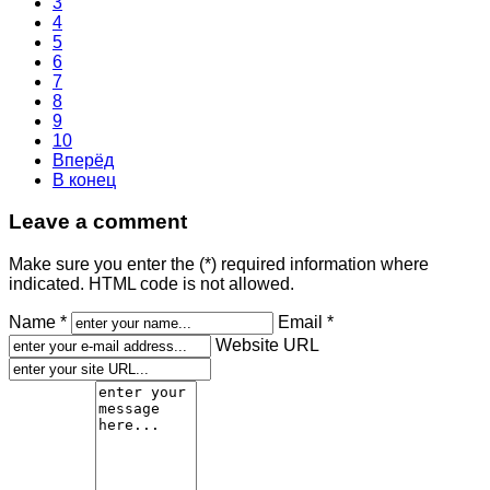
3
4
5
6
7
8
9
10
Вперёд
В конец
Leave a comment
Make sure you enter the (*) required information where
indicated. HTML code is not allowed.
Name *
Email *
Website URL