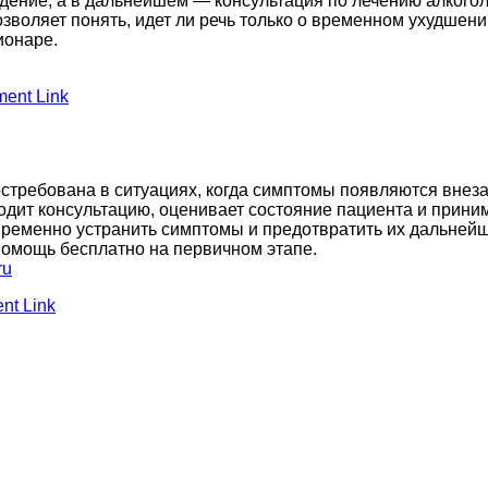
юдение, а в дальнейшем — консультация по лечению алкого
зволяет понять, идет ли речь только о временном ухудшени
ионаре.
ent Link
стребована в ситуациях, когда симптомы появляются внеза
водит консультацию, оценивает состояние пациента и прин
временно устранить симптомы и предотвратить их дальней
 помощь бесплатно на первичном этапе.
ru
t Link