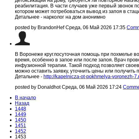
детоксикации на дому, требуется ли повторное набл
реабилитация. В части случаев уже первый звонок по
котором может потребоваться вывод из запоя в стац
Детальнее - нарколог на дом анонимно
posted by BrandonHef
Среда, 06 Май 2026 17:35
Comm
В Воронеже круглосуточная помощь при похмелье во
время, особенно в запое или после запоя. Врач про
инфузионной терапии. Такой подход позволяет свое
можно оставить заявку, уточнить цены или получить
Детальнее -
http://kapelnicza-ot-pokhmelya-voronezh-7.
posted by Donaldhot
Среда, 06 Май 2026 17:24
Commen
В начало
Назад
1448
1449
1450
1451
1452
1453