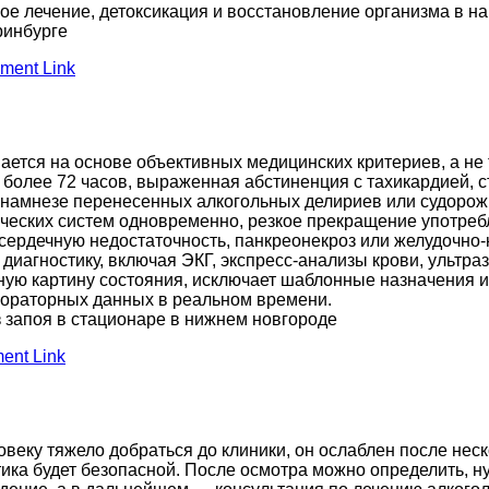
ое лечение, детоксикация и восстановление организма в на
ринбурге
ment Link
ется на основе объективных медицинских критериев, а не 
более 72 часов, выраженная абстиненция с тахикардией, с
намнезе перенесенных алкогольных делириев или судорожн
гических систем одновременно, резкое прекращение употре
 сердечную недостаточность, панкреонекроз или желудочно-
диагностику, включая ЭКГ, экспресс-анализы крови, ультр
чную картину состояния, исключает шаблонные назначения 
бораторных данных в реальном времени.
 запоя в стационаре в нижнем новгороде
nt Link
овеку тяжело добраться до клиники, он ослаблен после нес
тика будет безопасной. После осмотра можно определить, н