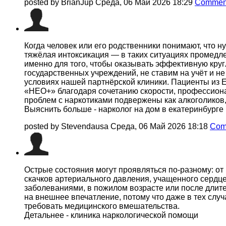
posted by BrianJup
Среда, 06 Май 2026 18:29
Comment
Когда человек или его родственники понимают, что 
тяжёлая интоксикация — в таких ситуациях промедл
именно для того, чтобы оказывать эффективную кру
государственных учреждений, не ставим на учёт и 
условиях нашей партнёрской клиники. Пациенты из Е
«НЕО+» благодаря сочетанию скорости, профессиона
проблем с наркотиками подвержены как алкоголиков,
Выяснить больше - нарколог на дом в екатеринбурге
posted by Stevendausa
Среда, 06 Май 2026 18:18
Com
Острые состояния могут проявляться по-разному: от
скачков артериального давления, учащенного сердце
заболеваниями, в пожилом возрасте или после длит
на внешнее впечатление, потому что даже в тех случ
требовать медицинского вмешательства.
Детальнее - клиника наркологической помощи