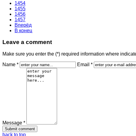
1454
1455
1456
1457
Вперёд
В конец
Leave a comment
Make sure you enter the (*) required information where indica
Name *
Email *
Message *
back to top