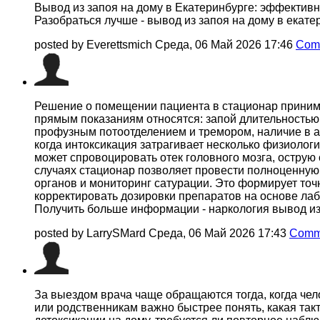
Вывод из запоя на дому в Екатеринбурге: эффективн
Разобраться лучше - вывод из запоя на дому в екате
posted by Everettsmich
Среда, 06 Май 2026 17:46
Com
Решение о помещении пациента в стационар принима
прямым показаниям относятся: запой длительностью 
профузным потоотделением и тремором, наличие в а
когда интоксикация затрагивает несколько физиоло
может спровоцировать отек головного мозга, острую
случаях стационар позволяет провести полноценную 
органов и мониторинг сатурации. Это формирует то
корректировать дозировки препаратов на основе ла
Получить больше информации - наркология вывод из
posted by LarrySMard
Среда, 06 Май 2026 17:43
Comme
За выездом врача чаще обращаются тогда, когда чел
или родственникам важно быстрее понять, какая так