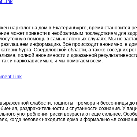
 Link
нужен нарколог на дом в Екатеринбурге, время становится 
ение может привести к необратимым последствиям для здор
глосуточную помощь в самых сложных случаях. Мы не заста
не разглашаем информацию. Всё происходит анонимно, в д
катеринбурга, Свердловской области, а также соседних ре
лизма, полной анонимности и доказанной результативности
 так и наркозависимых, и мы помогаем всем.
ment Link
 выраженной слабости, тошноты, тремора и бессонницы до м
биения, раздражительности и спутанности сознания. У пац
ельного употребления риски возрастают еще сильнее. Особ
аях, когда человек находится дома и формально «в сознани