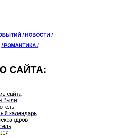
СОБЫТИЙ
/ НОВОСТИ /
Ы
/ РОМАНТИКА /
Ю САЙТА:
ие сайта
и были
отель
ый календарь
лександров
тель
рея