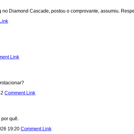
ng no Diamond Cascade, postou o comprovante, assumiu. Respe
Link
ent Link
rotacionar?
42
Comment Link
 por quê.
026 19:20
Comment Link