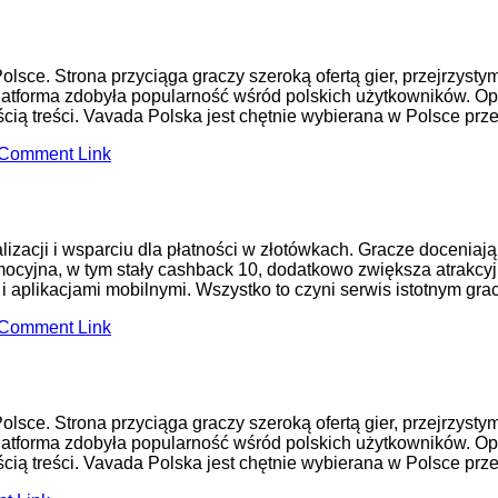
olsce. Strona przyciąga graczy szeroką ofertą gier, przejrzysty
platforma zdobyła popularność wśród polskich użytkowników. O
cią treści. Vavada Polska jest chętnie wybierana w Polsce prze
Comment Link
izacji i wsparciu dla płatności w złotówkach. Gracze doceniają
omocyjna, w tym stały cashback 10, dodatkowo zwiększa atrakcyj
 aplikacjami mobilnymi. Wszystko to czyni serwis istotnym grac
Comment Link
olsce. Strona przyciąga graczy szeroką ofertą gier, przejrzysty
platforma zdobyła popularność wśród polskich użytkowników. O
cią treści. Vavada Polska jest chętnie wybierana w Polsce prze