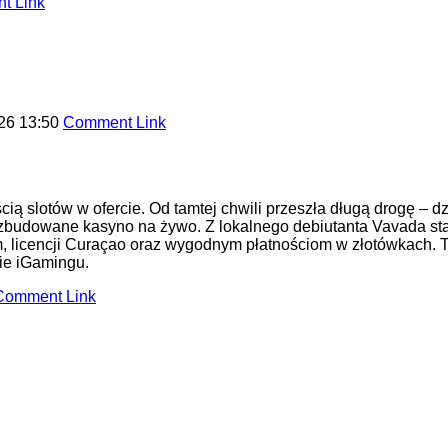
t Link
26 13:50
Comment Link
ą slotów w ofercie. Od tamtej chwili przeszła długą drogę – dzi
 rozbudowane kasyno na żywo. Z lokalnego debiutanta Vavada st
, licencji Curaçao oraz wygodnym płatnościom w złotówkach. 
ie iGamingu.
Comment Link