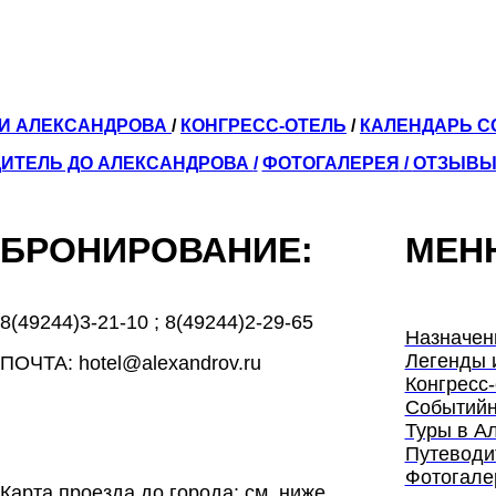
ЛИ АЛЕКСАНДРОВА
/
КОНГРЕСС-ОТЕЛЬ
/
КАЛЕНДАРЬ 
ИТЕЛЬ ДО АЛЕКСАНДРОВА
/
ФОТОГАЛЕРЕЯ
/
ОТЗЫВ
БРОНИРОВАНИЕ:
МЕН
8(49244)3-21-10
;
8(49244)2-29-65
Назначен
Легенды 
ПОЧТА: hotel@alexandrov.ru
Конгресс-
Событийн
Туры в А
Путеводи
Фотогале
Карта проезда до города: см. ниже