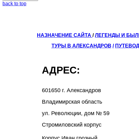
back to top
НАЗНАЧЕНИЕ САЙТА
/
ЛЕГЕНДЫ И БЫ
ТУРЫ В АЛЕКСАНДРОВ
/
ПУТЕВОД
АДРЕС:
601650 г. Александров
Владимирская область
ул. Революции, дом № 59
Стромиловский корпус
Корпус Иван грозный