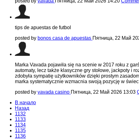
posted by
vavada
Пятница, 22 Май 2026 14:20
Commen
tips de apuestas de futbol
posted by
bonos casa de apuestas
Пятница, 22 Май 20
Marka Vavada pojawiła się na scenie w 2017 roku z garści
automaty, lecz także klasyczne gry stołowe, jackpoty i
zdobyła sympatię użytkowników dzięki prostym zasadom
marka systematycznie wzmacnia swoją pozycję w świec
posted by
vavada casino
Пятница, 22 Май 2026 13:03
В начало
Назад
1132
1133
1134
1135
1136