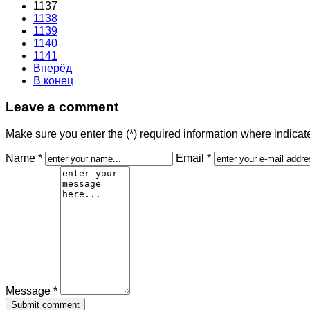
1137
1138
1139
1140
1141
Вперёд
В конец
Leave a comment
Make sure you enter the (*) required information where indica
Name *
Email *
Message *