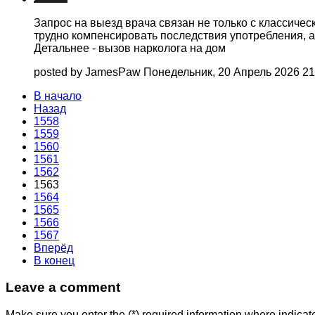
Запрос на выезд врача связан не только с классиче
трудно компенсировать последствия употребления, а
Детальнее - вызов нарколога на дом
posted by JamesPaw
Понедельник, 20 Апрель 2026 2
В начало
Назад
1558
1559
1560
1561
1562
1563
1564
1565
1566
1567
Вперёд
В конец
Leave a comment
Make sure you enter the (*) required information where indica