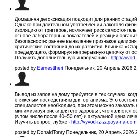
Домашняя детоксикация подходит для ранних стадий 
Однако при длительном употреблении алкоголя физи
изоляцию от триггеров, исключает риск самостоятел
основе лабораторных показателей и реакции органи
безопасности: раннее выявление признаков делирия
критические состояния до их развития. Клиника «Ста
предыдущего, формируя непрерывную цепочку от ос
Получить дополнительную информацию -
http://vyvod
posted by
Earnesttheri
Понедельник, 20 Апрель 2026 
Вывод из запоя на дому требуется в тех случаях, к
к тяжелым последствиям для организма. Это состоян
специалистов необходимо, при этом можно заказать 
минимизируя риски для его здоровья, что является о
(в том числе после 40–50 лет) и актуальной цена леч
Изучить вопрос глубже -
http://vyvod-iz-zapoya-na-dom
posted by DonaldTonry
Понедельник, 20 Апрель 2026 