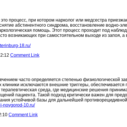
это процесс, при котором нарколог или медсестра приезжа
снятие абстинентного синдрома, восстановление водно-эл
наркологическая помощь. Этот процесс проходит под набл
асто возникающих при самостоятельном выходе из запоя, а
erinburg-18.ru/
22:12
Comment Link
ением часто определяется степенью физиологической за
х клиники исключаются внешние триггеры, обеспечивается 
 терапевтическая среда, где медицинские решения приним
щущений пациента. Такой подход критически важен для пре
ания устойчивой базы для дальнейшей противорецидивной
ij-novgorod-10.ru/
2:10
Comment Link