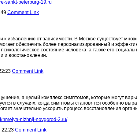
re-sankt-peterburg-19.ru
:49
Comment Link
ти к избавлению от зависимости. В Москве существует мно
могает обеспечить более персонализированный и эффектив
сихологическое состояние человека, а также его социаль
ии и восстановлении.
22:23
Comment Link
ущение, а целый комплекс симптомов, которые могут варьи
зуется в случаях, когда симптомы становятся особенно вы
огает значительно ускорить процесс восстановления органи
pokhmelya-nizhnij-novgorod-2.ru/
 22:23
Comment Link