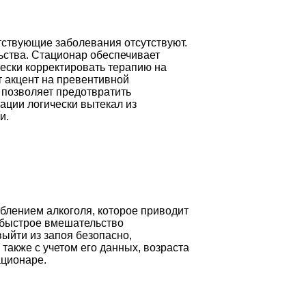
тствующие заболевания отсутствуют.
ьства. Стационар обеспечивает
чески корректировать терапию на
т акцент на превентивной
 позволяет предотвратить
ации логически вытекал из
и.
еблением алкоголя, которое приводит
у быстрое вмешательство
ыйти из запоя безопасно,
также с учетом его данных, возраста
ационаре.