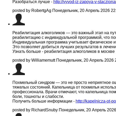
Разобраться лучше -
http://vyvod-iz-zapoya-v-stacziona
posted by RobertgAg
Понедельник, 20 Апрель 2026 22
Реабилитация алкоголиков — это важный этап на пу
реабилитацию с индивидуальной программой, что по
Индивидуальная программа учитывает физическое и п
Это позволяет добиться лучших результатов в лечен
Узнать больше - реабилитация алкоголиков в москве
posted by Williamemutt
Понедельник, 20 Апрель 2026 
Похмельный синдром — это не просто неприятное ощ
тяжелых состояний. Капельница от похмелья исполь
профессионала. Врачи отмечают, что капельница пом
боли, тошноты и слабости.
Получить больше информации -
http://kapelnicza-ot-
posted by RichardSnuby
Понедельник, 20 Апрель 2026