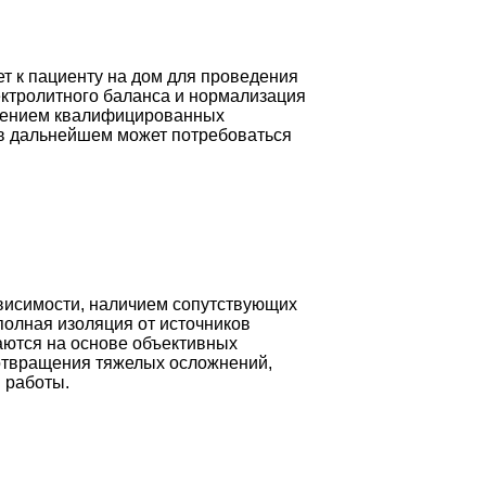
ет к пациенту на дом для проведения
ектролитного баланса и нормализация
юдением квалифицированных
 в дальнейшем может потребоваться
висимости, наличием сопутствующих
полная изоляция от источников
аются на основе объективных
дотвращения тяжелых осложнений,
 работы.