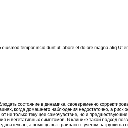
do eiusmod tempor incididunt ut labore et dolore magna aliq Ut 
юдать состояние в динамике, своевременно корректироват
ациях, когда домашнего наблюдения недостаточно, а риск 
ают не только текущее самочувствие, но и предшествующие
ия и вегетативных симптомов. В клинике такой подход поз
едовательно, а помощь выстраивают с учетом нагрузки на 