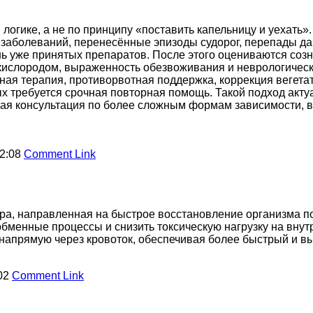
огике, а не по принципу «поставить капельницу и уехать».
 заболеваний, перенесённые эпизоды судорог, перепады да
нь уже принятых препаратов. После этого оцениваются созн
кислородом, выраженность обезвоживания и неврологически
ая терапия, противорвотная поддержка, коррекция вегета
рых требуется срочная повторная помощь. Такой подход акту
ичная консультация по более сложным формам зависимости, 
22:08
Comment Link
ра, направленная на быстрое восстановление организма по
бменные процессы и снизить токсическую нагрузку на внут
напрямую через кровоток, обеспечивая более быстрый и 
:02
Comment Link