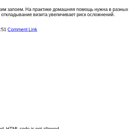
ским запоем. На практике домашняя помощь нужна в разных 
 откладывание визита увеличивает риск осложнений.
1:51
Comment Link
ted. HTML code is not allowed.