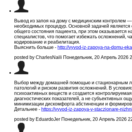
Вывод из запоя на дому с медицинским контролем — 
необходимых процедур. Основной задачей является 
общего состояния пациента, при этом оказывается 
специалистов, что помогает избежать осложнений, ч
кодирование и реабилитация.
Выяснить больше -
http://vyvod-iz-zapoya-na-domu-ekat
posted by CharlesNaili
Понедельник, 20 Апрель 2026 
Выбор между домашней помощью и стационарным леч
патологий и риском развития осложнений. В условия
психоактивных веществ и создается контролируемая
диагностических показателей, а не субъективных о
минимизации дискомфорта абстиненции и формиров
Детальнее -
https://vyvod-iz-zapoya-v-staczionare-nizhn
posted by EduardoJer
Понедельник, 20 Апрель 2026 2