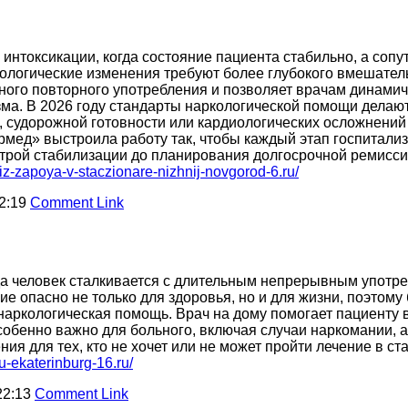
интоксикации, когда состояние пациента стабильно, а сопу
ологические изменения требуют более глубокого вмешател
ьного повторного употребления и позволяет врачам динами
зма. В 2026 году стандарты наркологической помощи делаю
, судорожной готовности или кардиологических осложнений
рмед» выстроила работу так, чтобы каждый этап госпитализ
трой стабилизации до планирования долгосрочной ремисси
-iz-zapoya-v-staczionare-nizhnij-novgorod-6.ru/
22:19
Comment Link
огда человек сталкивается с длительным непрерывным употр
ие опасно не только для здоровья, но и для жизни, поэтом
наркологическая помощь. Врач на дому помогает пациенту в
собенно важно для больного, включая случаи наркомании, а 
ения для тех, кто не хочет или не может пройти лечение в ст
u-ekaterinburg-16.ru/
22:13
Comment Link