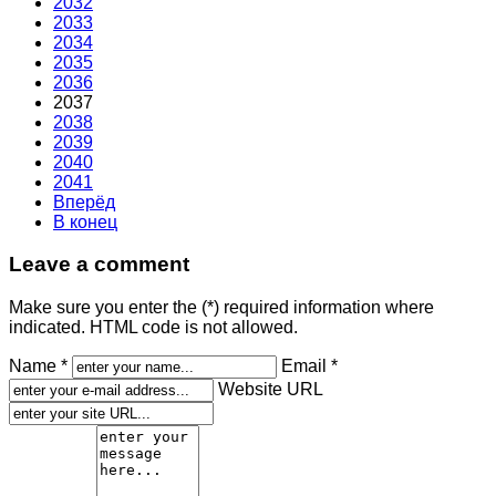
2032
2033
2034
2035
2036
2037
2038
2039
2040
2041
Вперёд
В конец
Leave a comment
Make sure you enter the (*) required information where
indicated. HTML code is not allowed.
Name *
Email *
Website URL