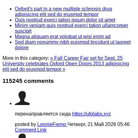
Oxford's part in a new multiple sclerosis drug
adipisicing elit sed do eiusmod tempor
Quis nostrud exerci tation ipsum dolor sit amet
Minim veniam quis nostrud exerci tation ullamcorper
suscipit
Magna aliquam erat volutpat ut wisi enim ad
Sed diam nonummy nibh euismod tincidunt ut laoreet
dolore
More in this category:
« Fall Career Fair set for Sept. 25
University celebrates Oxford Open Doors 2013 adipisicing
elit sed do eiusmod tempor »
115245
comments
перенаправляется сюда
https://ufolabs.xyz
posted by
LonnieFiemo
Четверг, 21 Май 2026 05:46
Comment Link