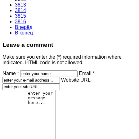
3813
3814
3815
3816
Вперёд
В конец
Leave a comment
Make sure you enter the (*) required information where
indicated. HTML code is not allowed.
Name *
Email *
Website URL